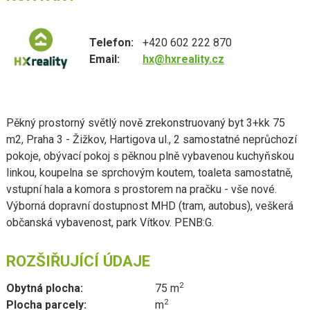
Telefon:
+420 602 222 870
Email:
hx@hxreality.cz
Pěkný prostorný světlý nově zrekonstruovaný byt 3+kk 75
m2, Praha 3 - Žižkov, Hartigova ul., 2 samostatné neprůchozí
pokoje, obývací pokoj s pěknou plně vybavenou kuchyňskou
linkou, koupelna se sprchovým koutem, toaleta samostatně,
vstupní hala a komora s prostorem na pračku - vše nové.
Výborná dopravní dostupnost MHD (tram, autobus), veškerá
občanská vybavenost, park Vítkov. PENB:G.
ROZŠIŘUJÍCÍ ÚDAJE
2
Obytná plocha:
75 m
2
Plocha parcely:
m