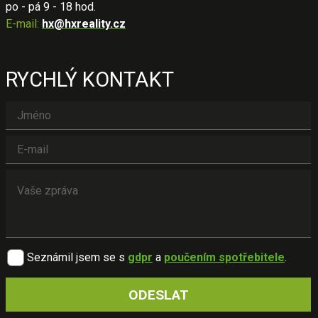
po - pá 9 - 18 hod.
E-mail:
hx@hxreality.cz
RYCHLÝ KONTAKT
Seznámil jsem se s
gdpr
a
poučením spotřebitele
.