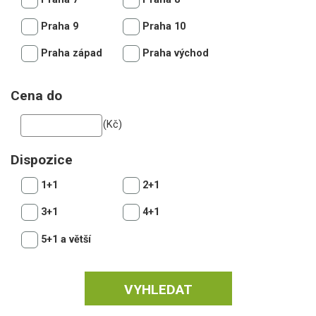
Praha 9
Praha 10
Praha západ
Praha východ
Cena do
(Kč)
Dispozice
1+1
2+1
3+1
4+1
5+1 a větší