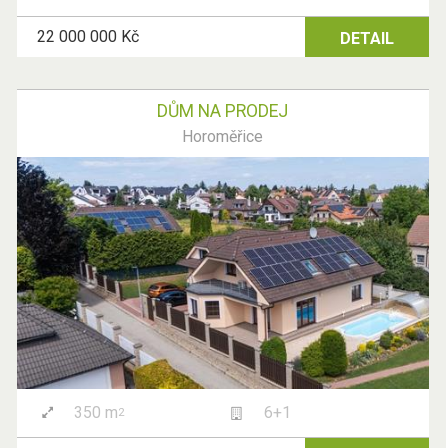
22 000 000 Kč
DETAIL
DŮM NA PRODEJ
Horoměřice
350 m
6+1
2