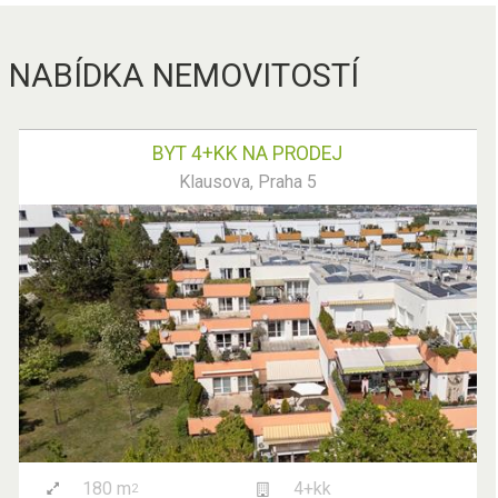
NABÍDKA NEMOVITOSTÍ
BYT 4+KK NA PRODEJ
Klausova, Praha 5
180 m
4+kk
2