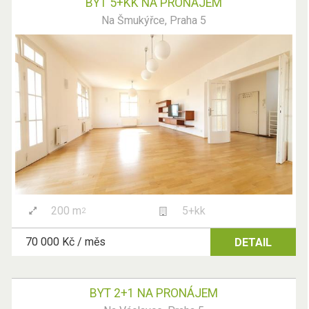
BYT 5+KK NA PRONÁJEM
Na Šmukýřce, Praha 5
200 m
5+kk
2
70 000 Kč / měs
DETAIL
BYT 2+1 NA PRONÁJEM