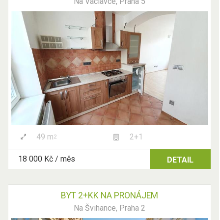
Na Václavce, Praha 5
49 m
2+1
2
18 000 Kč / měs
DETAIL
BYT 2+KK NA PRONÁJEM
Na Švihance, Praha 2