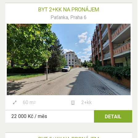
BYT 2+KK NA PRONÁJEM
Paťanka, Praha 6
60 m
2+kk
2
22 000 Kč / měs
DETAIL