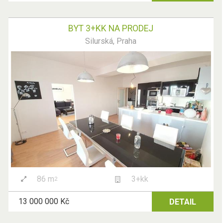
BYT 3+KK NA PRODEJ
Silurská, Praha
86 m
3+kk
2
13 000 000 Kč
DETAIL