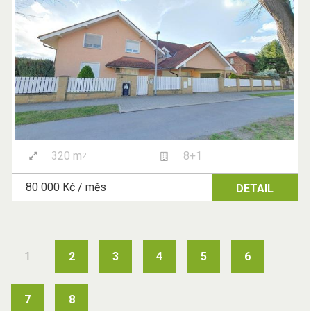
320 m
8+1
2
80 000 Kč / měs
DETAIL
1
2
3
4
5
6
7
8