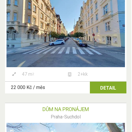
47 m
2+kk
2
22 000 Kč / měs
DETAIL
DŮM NA PRONÁJEM
Praha-Suchdol