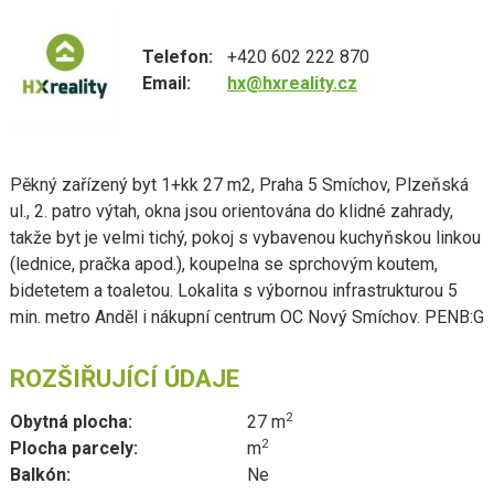
Telefon:
+420 602 222 870
Email:
hx@hxreality.cz
Pěkný zařízený byt 1+kk 27 m2, Praha 5 Smíchov, Plzeňská
ul., 2. patro výtah, okna jsou orientována do klidné zahrady,
takže byt je velmi tichý, pokoj s vybavenou kuchyňskou linkou
(lednice, pračka apod.), koupelna se sprchovým koutem,
bidetetem a toaletou. Lokalita s výbornou infrastrukturou 5
min. metro Anděl i nákupní centrum OC Nový Smíchov. PENB:G
ROZŠIŘUJÍCÍ ÚDAJE
2
Obytná plocha:
27 m
2
Plocha parcely:
m
Balkón:
Ne