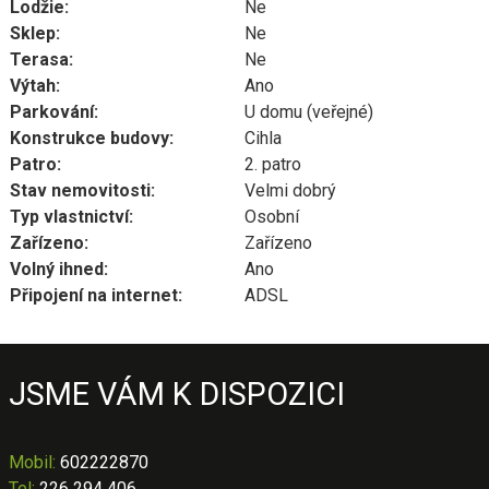
Lodžie:
Ne
Sklep:
Ne
Terasa:
Ne
Výtah:
Ano
Parkování:
U domu (veřejné)
Konstrukce budovy:
Cihla
Patro:
2. patro
Stav nemovitosti:
Velmi dobrý
Typ vlastnictví:
Osobní
Zařízeno:
Zařízeno
Volný ihned:
Ano
Připojení na internet:
ADSL
JSME VÁM K DISPOZICI
Mobil
:
602222870
Tel:
226 294 406