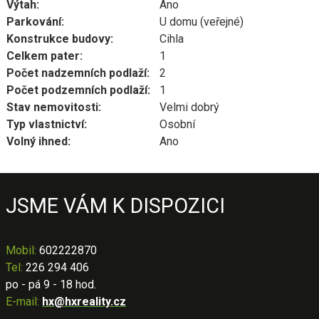
Výtah:
Ano
Parkování:
U domu (veřejné)
Konstrukce budovy:
Cihla
Celkem pater:
1
Počet nadzemních podlaží:
2
Počet podzemních podlaží:
1
Stav nemovitosti:
Velmi dobrý
Typ vlastnictví:
Osobní
Volný ihned:
Ano
JSME VÁM K DISPOZICI
Mobil
:
602222870
Tel:
226 294 406
po - pá 9 - 18 hod.
E-mail:
hx@hxreality.cz