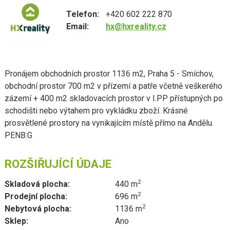
Telefon:
+420 602 222 870
Email:
hx@hxreality.cz
Pronájem obchodních prostor 1136 m2, Praha 5 - Smíchov,
obchodní prostor 700 m2 v přízemí a patře včetně veškerého
zázemí + 400 m2 skladovacích prostor v I.PP přístupných po
schodišti nebo výtahem pro vykládku zboží. Krásné
prosvětlené prostory na vynikajícím místě přímo na Andělu.
PENB:G
ROZŠIŘUJÍCÍ ÚDAJE
2
Skladová plocha:
440 m
2
Prodejní plocha:
696 m
2
Nebytová plocha:
1136 m
Sklep:
Ano