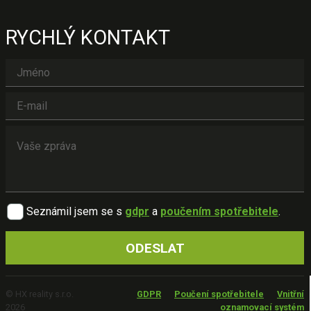
RYCHLÝ KONTAKT
Seznámil jsem se s
gdpr
a
poučením spotřebitele
.
© HX reality s.r.o.
GDPR
Poučení spotřebitele
Vnitřní
2026
oznamovací systém