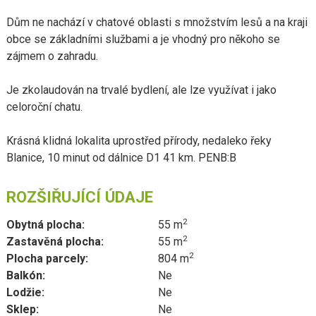
Dům ne nachází v chatové oblasti s množstvím lesů a na kraji
obce se základními službami a je vhodný pro někoho se
zájmem o zahradu.
Je zkolaudován na trvalé bydlení, ale lze využívat i jako
celoroční chatu.
Krásná klidná lokalita uprostřed přírody, nedaleko řeky
Blanice, 10 minut od dálnice D1 41 km. PENB:B
ROZŠIŘUJÍCÍ ÚDAJE
2
Obytná plocha:
55 m
2
Zastavěná plocha:
55 m
2
Plocha parcely:
804 m
Balkón:
Ne
Lodžie:
Ne
Sklep:
Ne