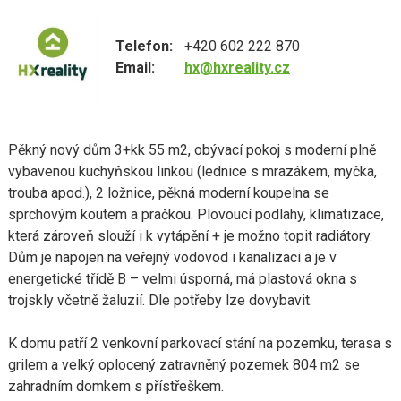
Telefon:
+420 602 222 870
Email:
hx@hxreality.cz
Pěkný nový dům 3+kk 55 m2, obývací pokoj s moderní plně
vybavenou kuchyňskou linkou (lednice s mrazákem, myčka,
trouba apod.), 2 ložnice, pěkná moderní koupelna se
sprchovým koutem a pračkou. Plovoucí podlahy, klimatizace,
která zároveň slouží i k vytápění + je možno topit radiátory.
Dům je napojen na veřejný vodovod i kanalizaci a je v
energetické třídě B – velmi úsporná, má plastová okna s
trojskly včetně žaluzií. Dle potřeby lze dovybavit.
K domu patří 2 venkovní parkovací stání na pozemku, terasa s
grilem a velký oplocený zatravněný pozemek 804 m2 se
zahradním domkem s přístřeškem.