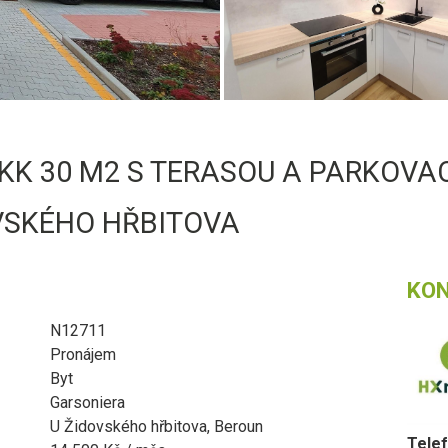
KK 30 M2 S TERASOU A PARKOVA
OVSKÉHO HŘBITOVA
KO
N12711
Pronájem
Byt
Garsoniera
U Židovského hřbitova, Beroun
Telef