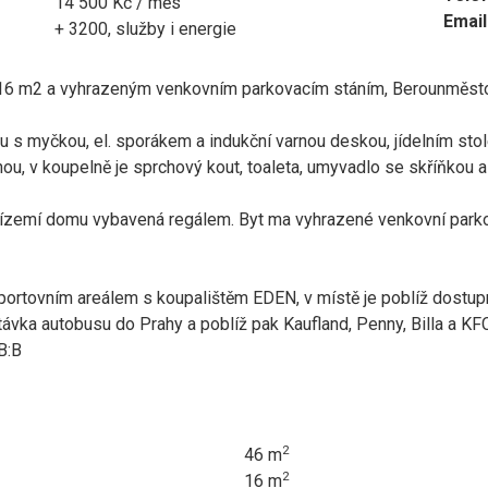
14 500 Kč / měs
Email
+ 3200, služby i energie
16 m2 a vyhrazeným venkovním parkovacím stáním, Berounměsto,
 s myčkou, el. sporákem a indukční varnou deskou, jídelním stole
ou, v koupelně je sprchový kout, toaleta, umyvadlo se skříňkou a
řízemí domu vybavená regálem. Byt ma vyhrazené venkovní parkova
sportovním areálem s koupalištěm EDEN, v místě je poblíž dost
stávka autobusu do Prahy a poblíž pak Kaufland, Penny, Billa a K
B:B
2
46 m
2
16 m