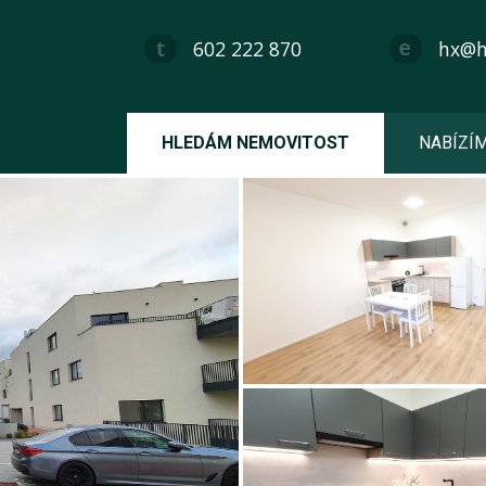
602 222 870
hx@hx
HLEDÁM NEMOVITOST
NABÍZÍ