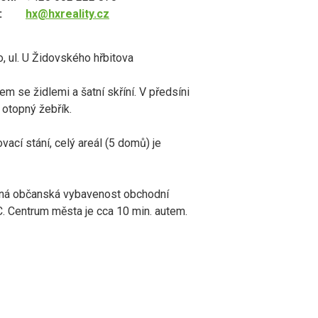
:
hx@hxreality.cz
 ul. U Židovského hřbitova
m se židlemi a šatní skříní. V předsíni
 otopný žebřík.
cí stání, celý areál (5 domů) je
upná občanská vybavenost obchodní
FC. Centrum města je cca 10 min. autem.