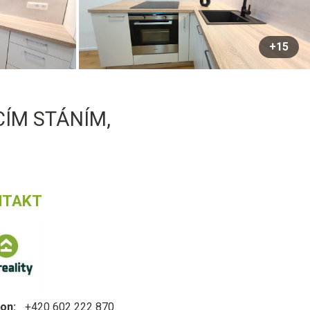
+15
CÍM STÁNÍM,
NTAKT
on:
+420 602 222 870