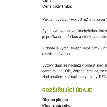
Cena:
Cena poznámka:
Pěkný nový byt 1+kk 30 m2 s terasou 
Byt je vybaven novou kuchyňskou linkou
je pračka se sušičkou a věšákovou stěn
V domě je výtah, sklepní koje 2 m2 v p
uzavřen závorou.
Bytový dům se nachází v oblasti nad 
centrum, Lidl, OBI, čerpací stanice, za
Nad areálem začínají louky a lesy. PEN
ROZŠIŘUJÍCÍ ÚDAJE
Obytná plocha:
Plocha parcely: