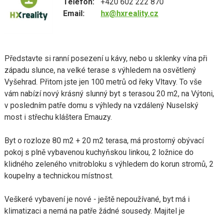
Telefon:
+420 602 222 870
Email:
hx@hxreality.cz
Představte si ranní posezení u kávy, nebo u sklenky vína při
západu slunce, na velké terase s výhledem na osvětlený
Vyšehrad. Přitom jste jen 100 metrů od řeky Vltavy. To vše
vám nabízí nový krásný slunný byt s terasou 20 m2, na Výtoni,
v posledním patře domu s výhledy na vzdálený Nuselský
most i střechu kláštera Emauzy.
Byt o rozloze 80 m2 + 20 m2 terasa, má prostorný obývací
pokoj s plně vybavenou kuchyňskou linkou, 2 ložnice do
klidného zeleného vnitrobloku s výhledem do korun stromů, 2
koupelny a technickou místnost.
Veškeré vybavení je nové - ještě nepoužívané, byt má i
klimatizaci a nemá na patře žádné sousedy. Majitel je