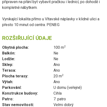
připraven na přání byt vybavit pračkou i lednicí, po dohodě i
kompletně nábytkem.
Vynikající lokalita přímo u Vltavské náplavky v klidné ulici a
přesto 10 minut od centra. PENB:G
ROZŠIŘUJÍCÍ ÚDAJE
2
Obytná plocha:
100 m
Balkón:
Ne
Lodžie:
Ne
Sklep:
Ano
Terasa:
Ano
2
Plocha terasy:
20 m
Výtah:
Ano
Parkování:
U domu (veřejné)
Konstrukce budovy:
Cihla
Patro:
7. patro
Stav nemovitosti:
Velmi dobrý