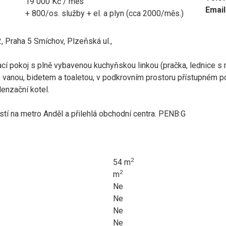
19 000 Kč / měs
Email
+ 800/os. služby + el. a plyn (cca 2000/měs.)
, Praha 5 Smíchov, Plzeňská ul.,
cí pokoj s plně vybavenou kuchyňskou linkou (pračka, lednice s 
s vanou, bidetem a toaletou, v podkrovním prostoru přístupném p
denzační kotel.
tí na metro Anděl a přilehlá obchodní centra. PENB:G
2
54 m
2
m
Ne
Ne
Ne
Ne