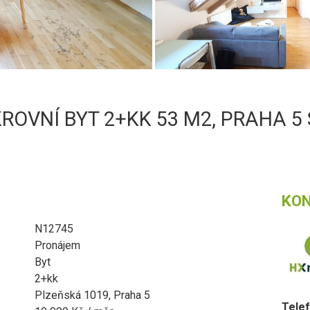
ROVNÍ BYT 2+KK 53 M2, PRAHA 5
KO
N12745
Pronájem
Byt
2+kk
Plzeňská 1019, Praha 5
Telef