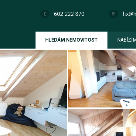
602 222 870
hx@hx
HLEDÁM NEMOVITOST
NABÍZÍ