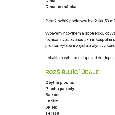
Cena:
Cena poznámka:
Pěkný světlý podkrovní byt 2+kk 53 m2
vybavený nábytkem a spotřebiči, obýva
ložnice s vestavěnou skříní, koupelna 
prostor, vytápění zajišťuje plynový kon
Lokalita s výbornou dopravní dostupnos
ROZŠIŘUJÍCÍ ÚDAJE
Obytná plocha:
Plocha parcely:
Balkón:
Lodžie:
Sklep:
Terasa: