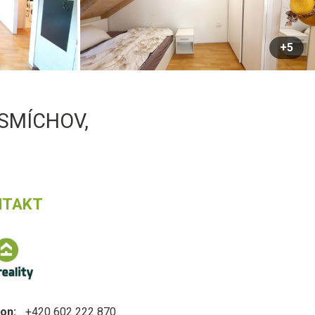
+5
 SMÍCHOV,
NTAKT
on:
+420 602 222 870