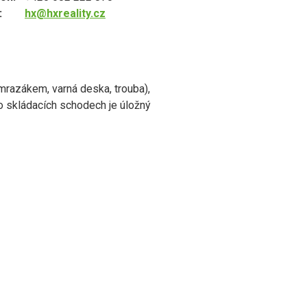
:
hx@hxreality.cz
mrazákem, varná deska, trouba),
o skládacích schodech je úložný