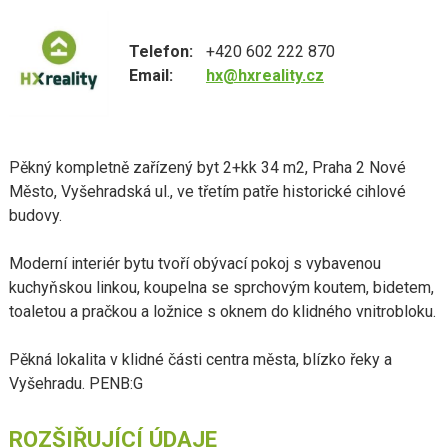
Telefon:
+420 602 222 870
Email:
hx@hxreality.cz
Pěkný kompletně zařízený byt 2+kk 34 m2, Praha 2 Nové
Město, Vyšehradská ul., ve třetím patře historické cihlové
budovy.
Moderní interiér bytu tvoří obývací pokoj s vybavenou
kuchyňskou linkou, koupelna se sprchovým koutem, bidetem,
toaletou a pračkou a ložnice s oknem do klidného vnitrobloku.
Pěkná lokalita v klidné části centra města, blízko řeky a
Vyšehradu. PENB:G
ROZŠIŘUJÍCÍ ÚDAJE