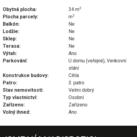
2
Obytná plocha:
34 m
2
Plocha parcely:
m
Balkón:
Ne
Lodžie:
Ne
Sklep:
Ne
Terasa:
Ne
Výtah:
Ano
Parkování:
U domu (veřejné), Venkovní
stání
Konstrukce budovy:
Cihla
Patro:
3. patro
Stav nemovitosti:
Velmi dobrý
Typ vlastnictví:
Osobní
Zařízeno:
Zařízeno
Volný ihned:
Ano