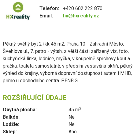
Telefon:
+420 602 222 870
Email:
hx@hxreality.cz
Pěkný světlý byt 2+kk 45 m2, Praha 10 - Zahradní Město,
Švehlova ul., 7. patro - výtah, z větší části zařízený viz, foto,
kuchyňská linka, lednice, myčka, v koupelně sprchový kout a
pračka, toaleta samostatně, v předsíni vestavěná skříň, pěkný
výhled do krajiny, výborná dopravní dostupnost autem i MHD,
přímo u obchodního centra. PENB:G
ROZŠIŘUJÍCÍ ÚDAJE
2
Obytná plocha:
45 m
Balkón:
Ne
Lodžie:
Ne
Sklep:
Ano