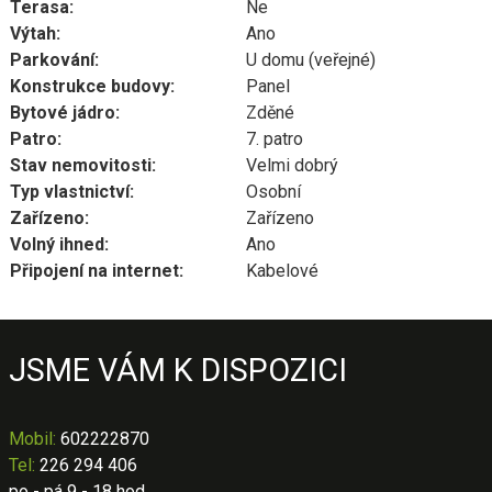
Terasa:
Ne
Výtah:
Ano
Parkování:
U domu (veřejné)
Konstrukce budovy:
Panel
Bytové jádro:
Zděné
Patro:
7. patro
Stav nemovitosti:
Velmi dobrý
Typ vlastnictví:
Osobní
Zařízeno:
Zařízeno
Volný ihned:
Ano
Připojení na internet:
Kabelové
JSME VÁM K DISPOZICI
Mobil
:
602222870
Tel:
226 294 406
po - pá 9 - 18 hod.