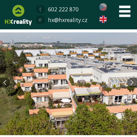
602 222 870
hx@hxreality.cz