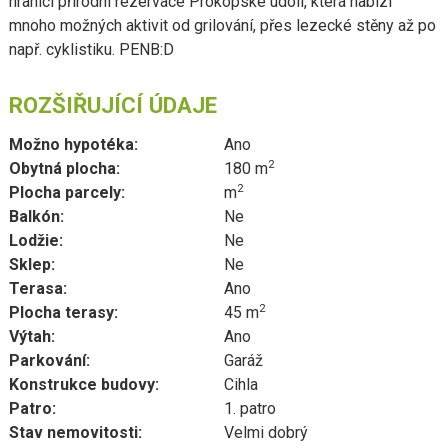
hranici přírodní rezervace Prokopské údolí, která nabízí
mnoho možných aktivit od grilování, přes lezecké stěny až po
např. cyklistiku. PENB:D
ROZŠIŘUJÍCÍ ÚDAJE
Možno hypotéka:
Ano
2
Obytná plocha:
180 m
2
Plocha parcely:
m
Balkón:
Ne
Lodžie:
Ne
Sklep:
Ne
Terasa:
Ano
2
Plocha terasy:
45 m
Výtah:
Ano
Parkování:
Garáž
Konstrukce budovy:
Cihla
Patro:
1. patro
Stav nemovitosti:
Velmi dobrý