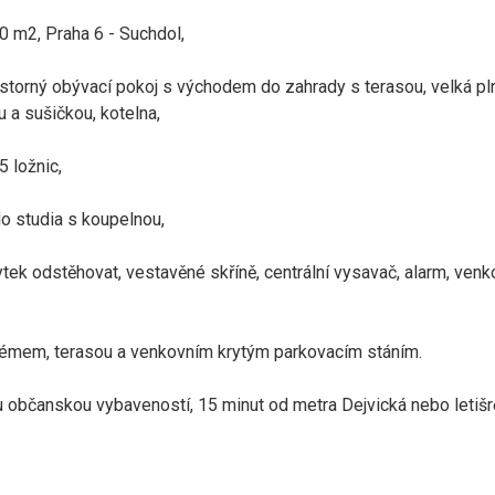
0 m2, Praha 6 - Suchdol,
ostorný obývací pokoj s východem do zahrady s terasou, velká pl
u a sušičkou, kotelna,
5 ložnic,
o studia s koupelnou,
ek odstěhovat, vestavěné skříně, centrální vysavač, alarm, venk
émem, terasou a venkovním krytým parkovacím stáním.
ou občanskou vybaveností, 15 minut od metra Dejvická nebo letiš