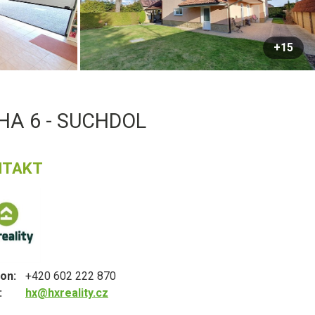
+15
HA 6 - SUCHDOL
NTAKT
on:
+420 602 222 870
:
hx@hxreality.cz