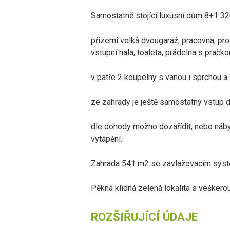
Samostatně stojící luxusní dům 8+1 32
přízemí velká dvougaráž, pracovna, pr
vstupní hala, toaleta, prádelna s pračko
v patře 2 koupelny s vanou i sprchou a 
ze zahrady je ještě samostatný vstup d
dle dohody možno dozařídit, nebo nábyt
vytápění.
Zahrada 541 m2 se zavlažovacím syst
Pěkná klidná zelená lokalita s vešker
ROZŠIŘUJÍCÍ ÚDAJE