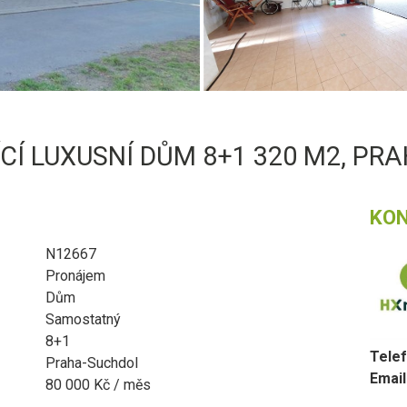
Í LUXUSNÍ DŮM 8+1 320 M2, PRA
KO
N12667
Pronájem
Dům
Samostatný
8+1
Telef
Praha-Suchdol
Email
80 000 Kč / měs