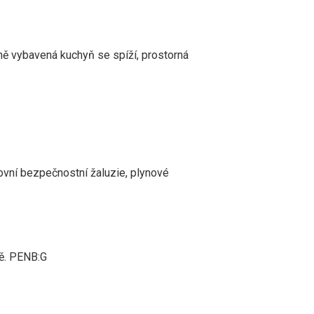
ně vybavená kuchyň se spíží, prostorná
ovní bezpečnostní žaluzie, plynové
rě. PENB:G