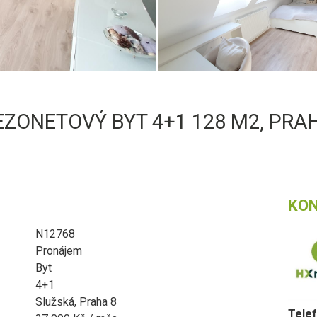
ZONETOVÝ BYT 4+1 128 M2, PRAH
KO
N12768
Pronájem
Byt
4+1
Služská, Praha 8
Telef