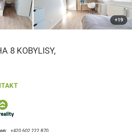
+19
A 8 KOBYLISY,
NTAKT
on:
+420 602 222 870