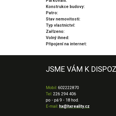
Parkování:
Konstrukce budovy:
Patro:
Stav nemovitosti:
Typ vlastnictví:
Zařízeno:
Volný ihned:
Připojení na internet:
JSME VÁM K DISPOZ
Mobil
:
602222870
Tel:
226 294 406
po - pá 9 - 18 hod.
E-mail:
hx@hxreality.cz