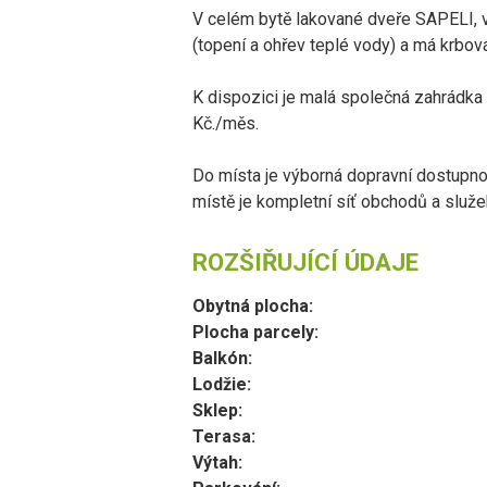
V celém bytě lakované dveře SAPELI, 
(topení a ohřev teplé vody) a má krbov
K dispozici je malá společná zahrádka
Kč./měs.
Do místa je výborná dopravní dostupnos
místě je kompletní síť obchodů a služeb
ROZŠIŘUJÍCÍ ÚDAJE
Obytná plocha:
Plocha parcely:
Balkón:
Lodžie:
Sklep:
Terasa:
Výtah: