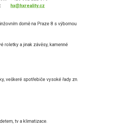
:
hx@hxreality.cz
 činžovním domě na Praze 8 s výbornou
ové roletky a jinak závěsy, kamenné
ky, veškeré spotřebiče vysoké řady zn.
etem, tv a klimatizace.