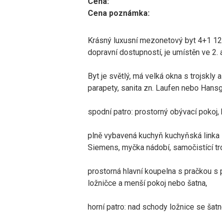
Cena:
Cena poznámka:
Krásný luxusní mezonetový byt 4+1 128
dopravní dostupností, je umístěn ve 2. 
Byt je světlý, má velká okna s trojskly
parapety, sanita zn. Laufen nebo Hans
spodní patro: prostorný obývací pokoj, 
plně vybavená kuchyň kuchyňská linka s
Siemens, myčka nádobí, samočistící tro
prostorná hlavní koupelna s pračkou s
ložničce a menší pokoj nebo šatna,
horní patro: nad schody ložnice se šat