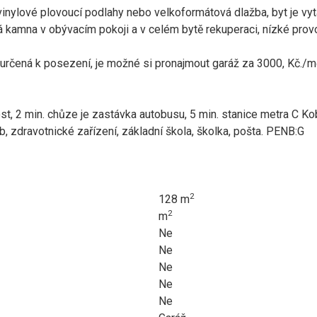
vinylové plovoucí podlahy nebo velkoformátová dlažba, byt je v
á kamna v obývacím pokoji a v celém bytě rekuperaci, nízké prov
 určená k posezení, je možné si pronajmout garáž za 3000, Kč./m
t, 2 min. chůze je zastávka autobusu, 5 min. stanice metra C Kob
, zdravotnické zařízení, základní škola, školka, pošta. PENB:G
2
128 m
2
m
Ne
Ne
Ne
Ne
Ne