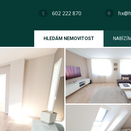
602 222 870
hx@hx
HLEDÁM NEMOVITOST
NABÍZÍ