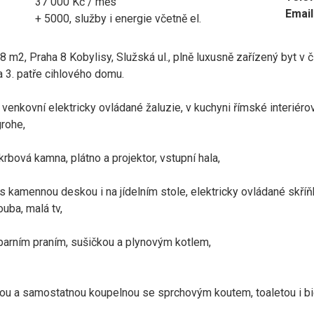
37 000 Kč / měs
Email
+ 5000, služby i energie včetně el.
 m2, Praha 8 Kobylisy, Služská ul., plně luxusně zařízený byt v
a 3. patře cihlového domu.
 a venkovní elektricky ovládané žaluzie, v kuchyni římské interiér
grohe,
krbová kamna, plátno a projektor, vstupní hala,
 kamennou deskou i na jídelním stole, elektricky ovládané skříň
uba, malá tv,
 parním praním, sušičkou a plynovým kotlem,
nou a samostatnou koupelnou se sprchovým koutem, toaletou i bid