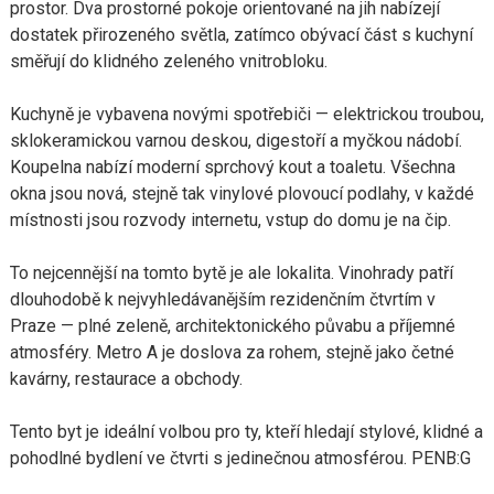
prostor. Dva prostorné pokoje orientované na jih nabízejí
dostatek přirozeného světla, zatímco obývací část s kuchyní
směřují do klidného zeleného vnitrobloku.
Kuchyně je vybavena novými spotřebiči — elektrickou troubou,
sklokeramickou varnou deskou, digestoří a myčkou nádobí.
Koupelna nabízí moderní sprchový kout a toaletu. Všechna
okna jsou nová, stejně tak vinylové plovoucí podlahy, v každé
místnosti jsou rozvody internetu, vstup do domu je na čip.
To nejcennější na tomto bytě je ale lokalita. Vinohrady patří
dlouhodobě k nejvyhledávanějším rezidenčním čtvrtím v
Praze — plné zeleně, architektonického půvabu a příjemné
atmosféry. Metro A je doslova za rohem, stejně jako četné
kavárny, restaurace a obchody.
Tento byt je ideální volbou pro ty, kteří hledají stylové, klidné a
pohodlné bydlení ve čtvrti s jedinečnou atmosférou. PENB:G