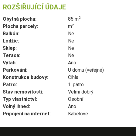
ROZŠIŘUJÍCÍ ÚDAJE
2
Obytná plocha:
85 m
2
Plocha parcely:
m
Balkón:
Ne
Lodžie:
Ne
Sklep:
Ne
Terasa:
Ne
Výtah:
Ano
Parkování:
U domu (veřejné)
Konstrukce budovy:
Cihla
Patro:
1. patro
Stav nemovitosti:
Velmi dobrý
Typ vlastnictví:
Osobní
Volný ihned:
Ano
Připojení na internet:
Kabelové