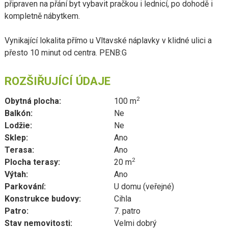
připraven na přání byt vybavit pračkou i lednicí, po dohodě i
kompletně nábytkem.
Vynikající lokalita přímo u Vltavské náplavky v klidné ulici a
přesto 10 minut od centra. PENB:G
ROZŠIŘUJÍCÍ ÚDAJE
2
Obytná plocha:
100 m
Balkón:
Ne
Lodžie:
Ne
Sklep:
Ano
Terasa:
Ano
2
Plocha terasy:
20 m
Výtah:
Ano
Parkování:
U domu (veřejné)
Konstrukce budovy:
Cihla
Patro:
7. patro
Stav nemovitosti:
Velmi dobrý