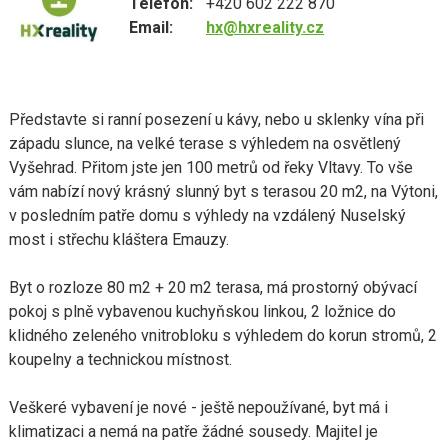
Telefon:
+420 602 222 870
Email:
hx@hxreality.cz
Představte si ranní posezení u kávy, nebo u sklenky vína při
západu slunce, na velké terase s výhledem na osvětlený
Vyšehrad. Přitom jste jen 100 metrů od řeky Vltavy. To vše
vám nabízí nový krásný slunný byt s terasou 20 m2, na Výtoni,
v posledním patře domu s výhledy na vzdálený Nuselský
most i střechu kláštera Emauzy.
Byt o rozloze 80 m2 + 20 m2 terasa, má prostorný obývací
pokoj s plně vybavenou kuchyňskou linkou, 2 ložnice do
klidného zeleného vnitrobloku s výhledem do korun stromů, 2
koupelny a technickou místnost.
Veškeré vybavení je nové - ještě nepoužívané, byt má i
klimatizaci a nemá na patře žádné sousedy. Majitel je