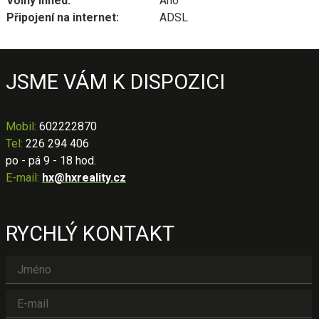
Volný ihned:
Ano
Připojení na internet:
ADSL
JSME VÁM K DISPOZICI
Mobil
:
602222870
Tel:
226 294 406
po - pá 9 - 18 hod.
E-mail:
hx@hxreality.cz
RYCHLÝ KONTAKT