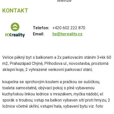
televize
KONTAKT
Telefon:
+420 602 222 870
Email:
hx@hxreality.cz
Velice pěkný byt s balkonem a 2x parkovacím stáním 3+kk 60
m2, Prahazápad Chýně, Příhodova ul., novostavba, prostorná
sklepní koje, 2 vyhrazené venkovní parkovací stání;
koupelna se sprchovým koutem a pračkou se sušičkou,
toaleta samostatně, obývací pokoj s plně vybavenou
kuchyňskou linkou lednice s mrazákem, myčka nádobí, el.
sporák s troubou; vstup na balkon vybaven sítí proti hmyzu; 2
ložnice včetně skříní, vstupní hala, vybavení bytu viz. foto