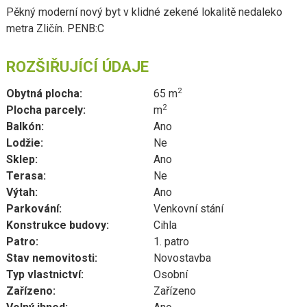
Pěkný moderní nový byt v klidné zekené lokalitě nedaleko
metra Zličín. PENB:C
ROZŠIŘUJÍCÍ ÚDAJE
2
Obytná plocha:
65 m
2
Plocha parcely:
m
Balkón:
Ano
Lodžie:
Ne
Sklep:
Ano
Terasa:
Ne
Výtah:
Ano
Parkování:
Venkovní stání
Konstrukce budovy:
Cihla
Patro:
1. patro
Stav nemovitosti:
Novostavba
Typ vlastnictví:
Osobní
Zařízeno:
Zařízeno