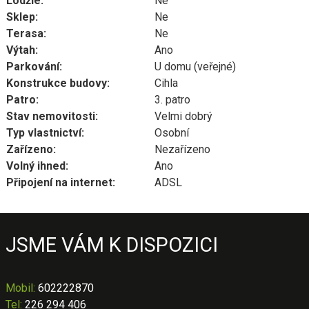
Lodžie:
Ne
Sklep:
Ne
Terasa:
Ne
Výtah:
Ano
Parkování:
U domu (veřejné)
Konstrukce budovy:
Cihla
Patro:
3. patro
Stav nemovitosti:
Velmi dobrý
Typ vlastnictví:
Osobní
Zařízeno:
Nezařízeno
Volný ihned:
Ano
Připojení na internet:
ADSL
JSME VÁM K DISPOZICI
Mobil
:
602222870
Tel:
226 294 406