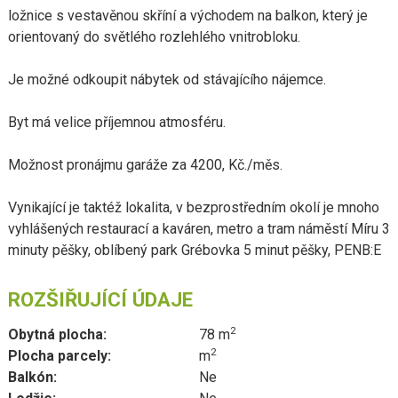
ložnice s vestavěnou skříní a východem na balkon, který je
orientovaný do světlého rozlehlého vnitrobloku.
Je možné odkoupit nábytek od stávajícího nájemce.
Byt má velice příjemnou atmosféru.
Možnost pronájmu garáže za 4200, Kč./měs.
Vynikající je taktéž lokalita, v bezprostředním okolí je mnoho
vyhlášených restaurací a kaváren, metro a tram náměstí Míru 3
minuty pěšky, oblíbený park Grébovka 5 minut pěšky, PENB:E
ROZŠIŘUJÍCÍ ÚDAJE
2
Obytná plocha:
78 m
2
Plocha parcely:
m
Balkón:
Ne