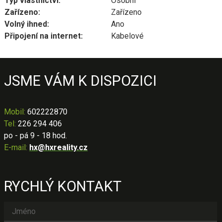
Typ vlastnictví:
Osobní
Zařízeno:
Zařízeno
Volný ihned:
Ano
Připojení na internet:
Kabelové
JSME VÁM K DISPOZICI
Mobil
:
602222870
Tel:
226 294 406
po - pá 9 - 18 hod.
E-mail:
hx@hxreality.cz
RYCHLÝ KONTAKT