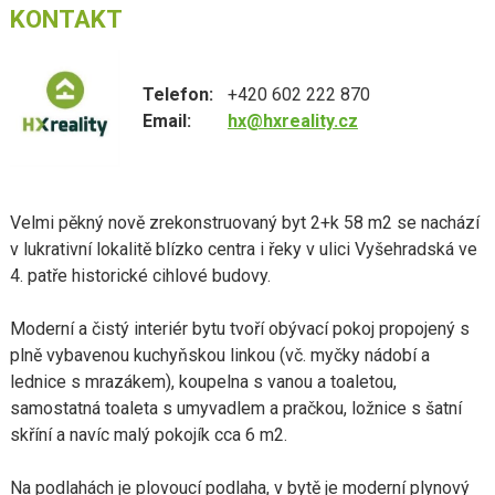
KONTAKT
Telefon:
+420 602 222 870
Email:
hx@hxreality.cz
Velmi pěkný nově zrekonstruovaný byt 2+k 58 m2 se nachází
v lukrativní lokalitě blízko centra i řeky v ulici Vyšehradská ve
4. patře historické cihlové budovy.
Moderní a čistý interiér bytu tvoří obývací pokoj propojený s
plně vybavenou kuchyňskou linkou (vč. myčky nádobí a
lednice s mrazákem), koupelna s vanou a toaletou,
samostatná toaleta s umyvadlem a pračkou, ložnice s šatní
skříní a navíc malý pokojík cca 6 m2.
Na podlahách je plovoucí podlaha, v bytě je moderní plynový