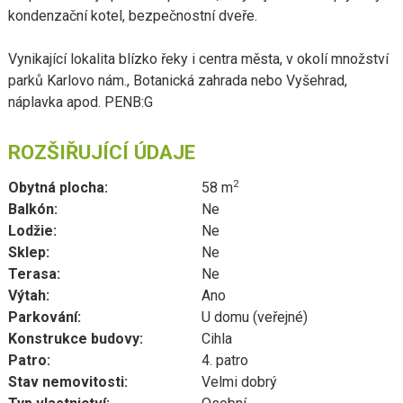
kondenzační kotel, bezpečnostní dveře.
Vynikající lokalita blízko řeky i centra města, v okolí množství
parků Karlovo nám., Botanická zahrada nebo Vyšehrad,
náplavka apod. PENB:G
ROZŠIŘUJÍCÍ ÚDAJE
2
Obytná plocha:
58 m
Balkón:
Ne
Lodžie:
Ne
Sklep:
Ne
Terasa:
Ne
Výtah:
Ano
Parkování:
U domu (veřejné)
Konstrukce budovy:
Cihla
Patro:
4. patro
Stav nemovitosti:
Velmi dobrý