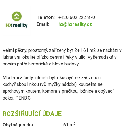
Telefon:
+420 602 222 870
Email:
hx@hxreality.cz
Velmi pěkný, prostorný, zařízený byt 2+1 61 m2 se nachází v
lukrativní lokalitě blízko centra i řeky v ulici Vyšehradská v
prvním patře historické cihlové budovy.
Moderní a čistý interiér bytu, kuchyň se zařízenou
kuchyňskou linkou (vč. myčky nádobí), koupelna se
sprchovým koutem, komora s pračkou, ložnice a obývací
pokoj. PENB:G
ROZŠIŘUJÍCÍ ÚDAJE
2
Obytná plocha:
61 m