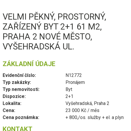
VELMI PĚKNÝ, PROSTORNÝ,
ZAŘÍZENÝ BYT 2+1 61 M2,
PRAHA 2 NOVÉ MĚSTO,
VYŠEHRADSKÁ UL.
ZÁKLADNÍ ÚDAJE
Evidenční číslo:
N12772
Typ zakázky:
Pronájem
Typ nemovitosti:
Byt
Dispozice:
2+1
Lokalita:
Vyšehradská, Praha 2
Cena:
23 000 Kč / měs
Cena poznámka:
+ 800,/os. služby + el. a plyn
KONTAKT