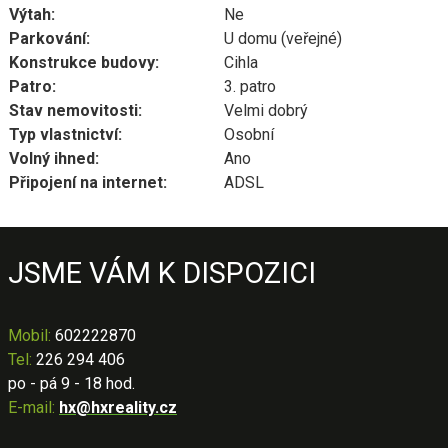
Výtah:
Ne
Parkování:
U domu (veřejné)
Konstrukce budovy:
Cihla
Patro:
3. patro
Stav nemovitosti:
Velmi dobrý
Typ vlastnictví:
Osobní
Volný ihned:
Ano
Připojení na internet:
ADSL
JSME VÁM K DISPOZICI
Mobil
:
602222870
Tel:
226 294 406
po - pá 9 - 18 hod.
E-mail:
hx@hxreality.cz