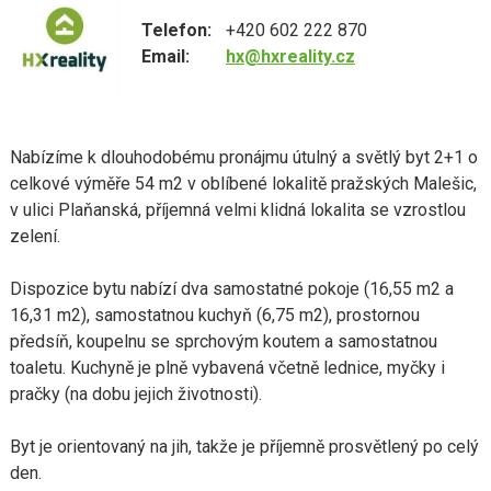
Telefon:
+420 602 222 870
Email:
hx@hxreality.cz
Nabízíme k dlouhodobému pronájmu útulný a světlý byt 2+1 o
celkové výměře 54 m2 v oblíbené lokalitě pražských Malešic,
v ulici Plaňanská, příjemná velmi klidná lokalita se vzrostlou
zelení.
Dispozice bytu nabízí dva samostatné pokoje (16,55 m2 a
16,31 m2), samostatnou kuchyň (6,75 m2), prostornou
předsíň, koupelnu se sprchovým koutem a samostatnou
toaletu. Kuchyně je plně vybavená včetně lednice, myčky i
pračky (na dobu jejich životnosti).
Byt je orientovaný na jih, takže je příjemně prosvětlený po celý
den.