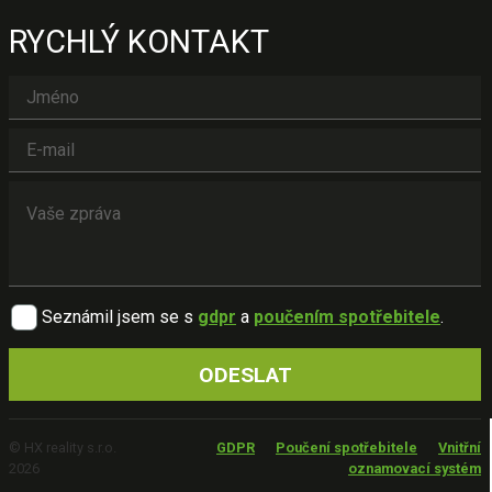
RYCHLÝ KONTAKT
Seznámil jsem se s
gdpr
a
poučením spotřebitele
.
© HX reality s.r.o.
GDPR
Poučení spotřebitele
Vnitřní
2026
oznamovací systém