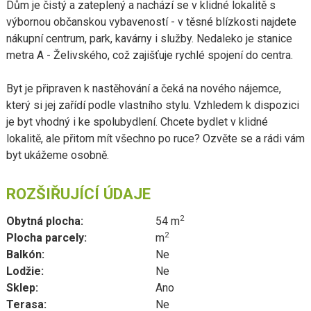
Dům je čistý a zateplený a nachází se v klidné lokalitě s
výbornou občanskou vybaveností - v těsné blízkosti najdete
nákupní centrum, park, kavárny i služby. Nedaleko je stanice
metra A - Želivského, což zajišťuje rychlé spojení do centra.
Byt je připraven k nastěhování a čeká na nového nájemce,
který si jej zařídí podle vlastního stylu. Vzhledem k dispozici
je byt vhodný i ke spolubydlení. Chcete bydlet v klidné
lokalitě, ale přitom mít všechno po ruce? Ozvěte se a rádi vám
byt ukážeme osobně.
ROZŠIŘUJÍCÍ ÚDAJE
2
Obytná plocha:
54 m
2
Plocha parcely:
m
Balkón:
Ne
Lodžie:
Ne
Sklep:
Ano
Terasa:
Ne