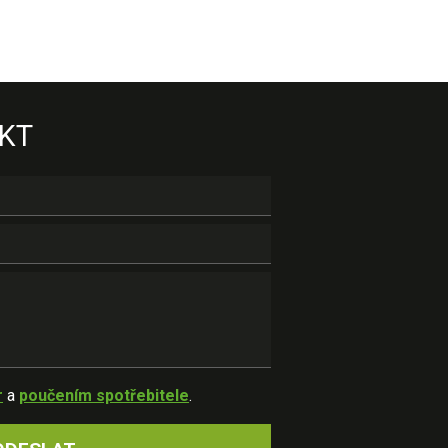
KT
r
a
poučením spotřebitele
.