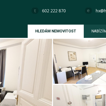
602 222 870
hx@hx
HLEDÁM NEMOVITOST
NABÍZÍ