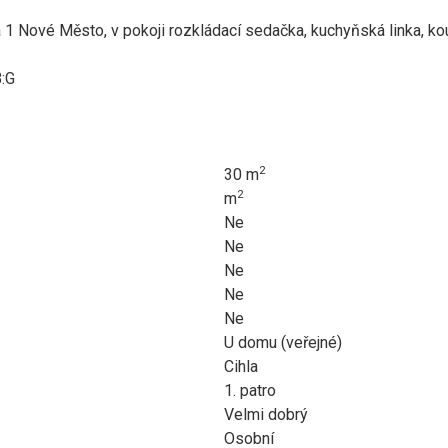
 1 Nové Město, v pokoji rozkládací sedačka, kuchyňská linka, 
B:G
2
30 m
2
m
Ne
Ne
Ne
Ne
Ne
U domu (veřejné)
Cihla
1. patro
Velmi dobrý
Osobní