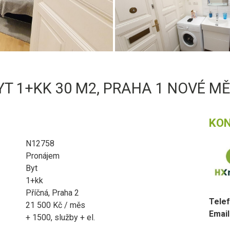
T 1+KK 30 M2, PRAHA 1 NOVÉ M
KO
N12758
Pronájem
Byt
1+kk
Příčná, Praha 2
Telef
21 500 Kč / měs
Email
+ 1500, služby + el.