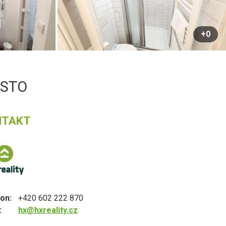
+0
ĚSTO
NTAKT
on:
+420 602 222 870
:
hx@hxreality.cz