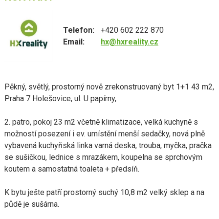
Telefon:
+420 602 222 870
Email:
hx@hxreality.cz
Pěkný, světlý, prostorný nově zrekonstruovaný byt 1+1 43 m2,
Praha 7 Holešovice, ul. U papírny,
2. patro, pokoj 23 m2 včetně klimatizace, velká kuchyně s
možností posezení i ev. umístění menší sedačky, nová plně
vybavená kuchyňská linka varná deska, trouba, myčka, pračka
se sušičkou, lednice s mrazákem, koupelna se sprchovým
koutem a samostatná toaleta + předsíň.
K bytu ješte patří prostorný suchý 10,8 m2 velký sklep a na
půdě je sušárna.