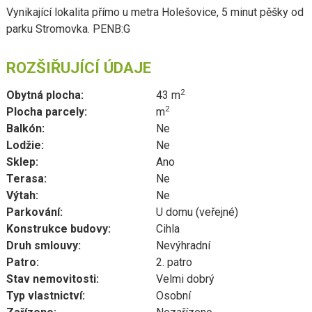
Vynikající lokalita přímo u metra Holešovice, 5 minut pěšky od
parku Stromovka. PENB:G
ROZŠIŘUJÍCÍ ÚDAJE
2
Obytná plocha:
43 m
2
Plocha parcely:
m
Balkón:
Ne
Lodžie:
Ne
Sklep:
Ano
Terasa:
Ne
Výtah:
Ne
Parkování:
U domu (veřejné)
Konstrukce budovy:
Cihla
Druh smlouvy:
Nevýhradní
Patro:
2. patro
Stav nemovitosti:
Velmi dobrý
Typ vlastnictví:
Osobní