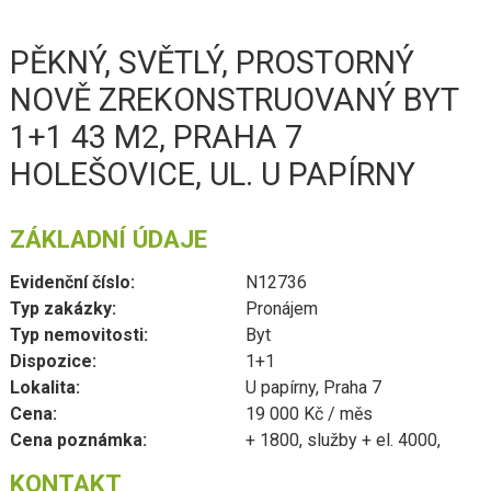
PĚKNÝ, SVĚTLÝ, PROSTORNÝ
NOVĚ ZREKONSTRUOVANÝ BYT
1+1 43 M2, PRAHA 7
HOLEŠOVICE, UL. U PAPÍRNY
ZÁKLADNÍ ÚDAJE
Evidenční číslo:
N12736
Typ zakázky:
Pronájem
Typ nemovitosti:
Byt
Dispozice:
1+1
Lokalita:
U papírny, Praha 7
Cena:
19 000 Kč / měs
Cena poznámka:
+ 1800, služby + el. 4000,
KONTAKT