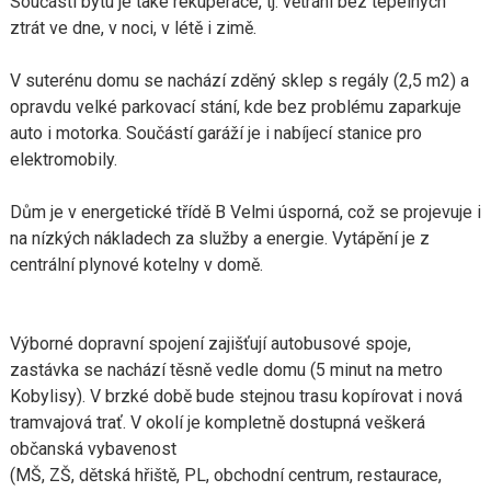
Součástí bytu je také rekuperace, tj. větrání bez tepelných
ztrát ve dne, v noci, v létě i zimě.
V suterénu domu se nachází zděný sklep s regály (2,5 m2) a
opravdu velké parkovací stání, kde bez problému zaparkuje
auto i motorka. Součástí garáží je i nabíjecí stanice pro
elektromobily.
Dům je v energetické třídě B Velmi úsporná, což se projevuje i
na nízkých nákladech za služby a energie. Vytápění je z
centrální plynové kotelny v domě.
Výborné dopravní spojení zajišťují autobusové spoje,
zastávka se nachází těsně vedle domu (5 minut na metro
Kobylisy). V brzké době bude stejnou trasu kopírovat i nová
tramvajová trať. V okolí je kompletně dostupná veškerá
občanská vybavenost
(MŠ, ZŠ, dětská hřiště, PL, obchodní centrum, restaurace,