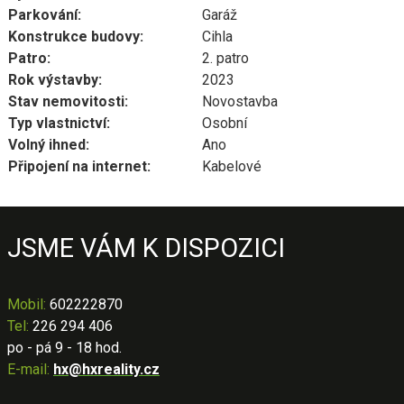
Parkování:
Garáž
Konstrukce budovy:
Cihla
Patro:
2. patro
Rok výstavby:
2023
Stav nemovitosti:
Novostavba
Typ vlastnictví:
Osobní
Volný ihned:
Ano
Připojení na internet:
Kabelové
JSME VÁM K DISPOZICI
Mobil
:
602222870
Tel:
226 294 406
po - pá 9 - 18 hod.
E-mail:
hx@hxreality.cz