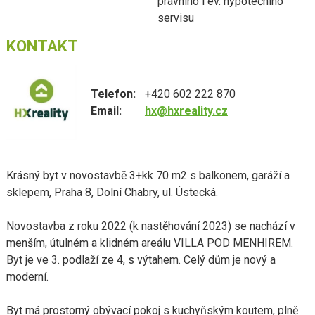
právního i ev. hypotečního
servisu
KONTAKT
Telefon:
+420 602 222 870
Email:
hx@hxreality.cz
Krásný byt v novostavbě 3+kk 70 m2 s balkonem, garáží a
sklepem, Praha 8, Dolní Chabry, ul. Ústecká.
Novostavba z roku 2022 (k nastěhování 2023) se nachází v
menším, útulném a klidném areálu VILLA POD MENHIREM.
Byt je ve 3. podlaží ze 4, s výtahem. Celý dům je nový a
moderní.
Byt má prostorný obývací pokoj s kuchyňským koutem, plně