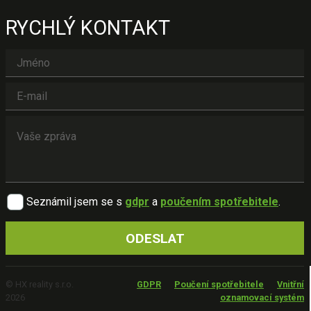
RYCHLÝ KONTAKT
Seznámil jsem se s
gdpr
a
poučením spotřebitele
.
© HX reality s.r.o.
GDPR
Poučení spotřebitele
Vnitřní
2026
oznamovací systém