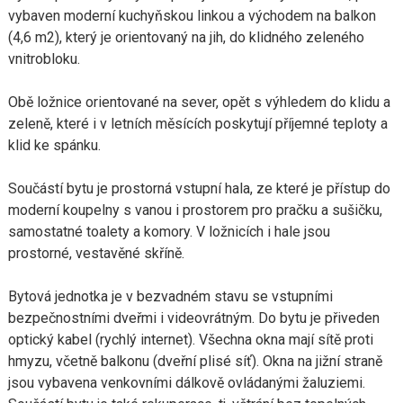
vybaven moderní kuchyňskou linkou a východem na balkon
(4,6 m2), který je orientovaný na jih, do klidného zeleného
vnitrobloku.
Obě ložnice orientované na sever, opět s výhledem do klidu a
zeleně, které i v letních měsících poskytují příjemné teploty a
klid ke spánku.
Součástí bytu je prostorná vstupní hala, ze které je přístup do
moderní koupelny s vanou i prostorem pro pračku a sušičku,
samostatné toalety a komory. V ložnicích i hale jsou
prostorné, vestavěné skříně.
Bytová jednotka je v bezvadném stavu se vstupními
bezpečnostními dveřmi i videovrátným. Do bytu je přiveden
optický kabel (rychlý internet). Všechna okna mají sítě proti
hmyzu, včetně balkonu (dveřní plisé síť). Okna na jižní straně
jsou vybavena venkovními dálkově ovládanými žaluziemi.