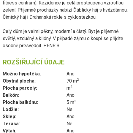
fitness centrum). Rezidence je celá prostoupena vzrostlou
zelení. Příjemné procházky nabízí Ďáblický háj s hvězdárnou,
Čimický háj i Drahanská rokle s cyklostezkou.
Celý dům je velmi pěkný, moderní a čistý. Byt je příjemně
světlý, vzdušný a klidný. V případě zájmu o koupi se přijďte
osobně přesvědčit. PENB:B
ROZŠIŘUJÍCÍ ÚDAJE
Možno hypotéka:
Ano
2
Obytná plocha:
70 m
2
Plocha parcely:
m
Balkón:
Ano
2
Plocha balkónu:
5 m
Lodžie:
Ne
Sklep:
Ano
Terasa:
Ne
Výtah:
Ano